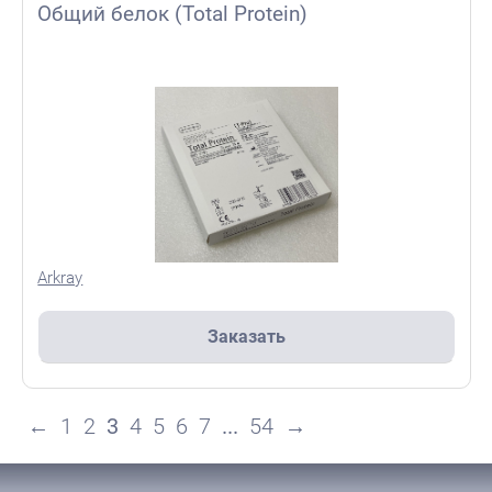
Общий белок (Total Protein)
Arkray
Заказать
←
1
2
3
4
5
6
7
...
54
→