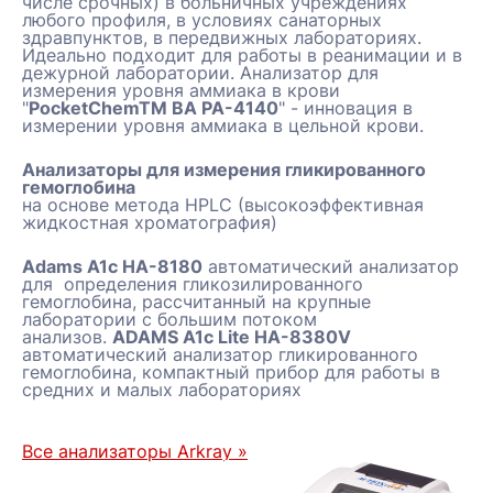
числе срочных) в больничных учреждениях
любого профиля, в условиях санаторных
здравпунктов, в передвижных лабораториях.
Идеально подходит для работы в реанимации и в
дежурной лаборатории. Анализатор для
измерения уровня аммиака в крови
"
PocketChemTM BA PA-4140
" - инновация в
измерении уровня аммиака в цельной крови.
Анализаторы для измерения гликированного
гемоглобина
на основе метода HPLC (высокоэффективная
жидкостная хроматография)
Adams A1c HA-8180
автоматический анализатор
для определения гликозилированного
гемоглобина, рассчитанный на крупные
лаборатории с большим потоком
анализов.
ADAMS A1c Lite HA-8380V
автоматический анализатор гликированного
гемоглобина, компактный прибор для работы в
средних и малых лабораториях
Все анализаторы Arkray »